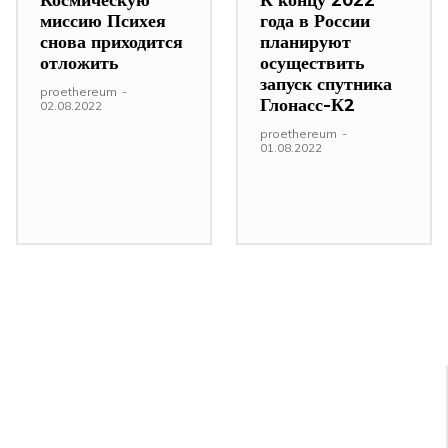
миссию Психея
года в России
снова приходится
планируют
отложить
осуществить
запуск спутника
proethereum
-
Глонасс-К2
02.08.2022
proethereum
-
01.08.2022