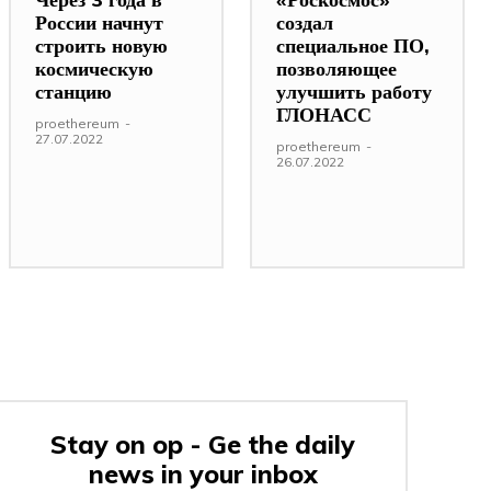
России начнут
создал
строить новую
специальное ПО,
космическую
позволяющее
станцию
улучшить работу
ГЛОНАСС
proethereum
-
27.07.2022
proethereum
-
26.07.2022
Stay on op - Ge the daily
news in your inbox