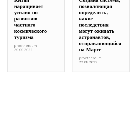
наращивает
позволяющая
усилия по
определить,
развитию
какие
частного
последствия
космического
могут ожидать
туризма
астронавтов,
отправляющийся
proethereum
-
на Марсе
29.09.2022
proethereum
-
22.08.2022