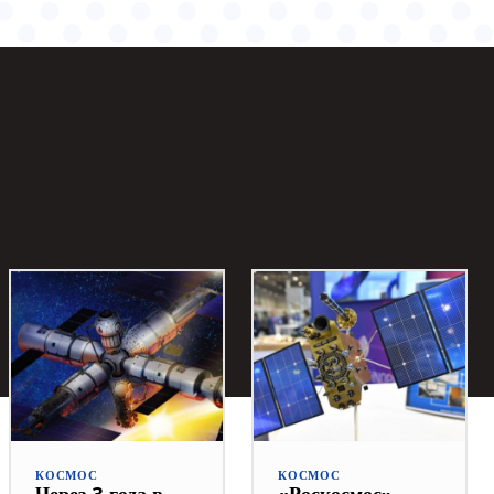
КОСМОС
КОСМОС
Через 3 года в
«Роскосмос»