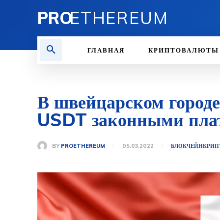
PRO
ETHEREUM
ГЛАВНАЯ
КРИПТОВАЛЮТЫ
В швейцарском городе
USDT законными пла
BY
PROETHEREUM
05.03.2022
БЛОКЧЕЙН
КРИП