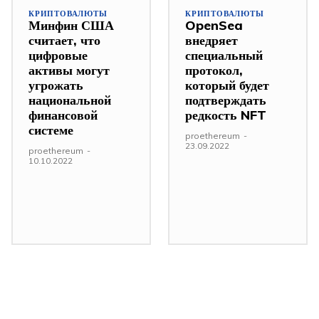
КРИПТОВАЛЮТЫ
КРИПТОВАЛЮТЫ
Минфин США
OpenSea
считает, что
внедряет
цифровые
специальный
активы могут
протокол,
угрожать
который будет
национальной
подтверждать
финансовой
редкость NFT
системе
proethereum
-
23.09.2022
proethereum
-
10.10.2022