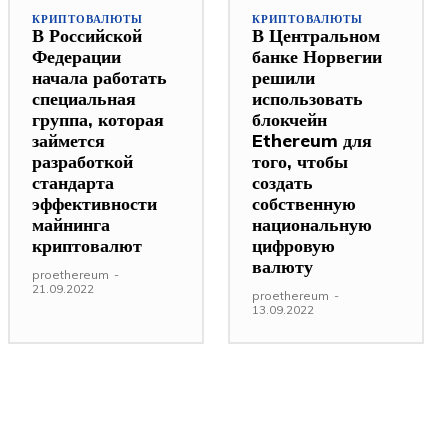
КРИПТОВАЛЮТЫ
КРИПТОВАЛЮТЫ
В Российской
В Центральном
Федерации
банке Норвегии
начала работать
решили
специальная
использовать
группа, которая
блокчейн
займется
Ethereum для
разработкой
того, чтобы
стандарта
создать
эффективности
собственную
майнинга
национальную
криптовалют
цифровую
валюту
proethereum
-
21.09.2022
proethereum
-
13.09.2022