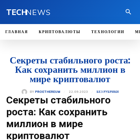
TECH
NEWS
ГЛАВНАЯ
КРИПТОВАЛЮТЫ
ТЕХНОЛОГИИ
М
Секреты стабильного роста:
Как сохранить миллион в
мире криптовалют
22.09.2023
BY
PROETHEREUM
БЕЗ РУБРИКИ
Секреты стабильного
роста: Как сохранить
миллион в мире
криптовалют