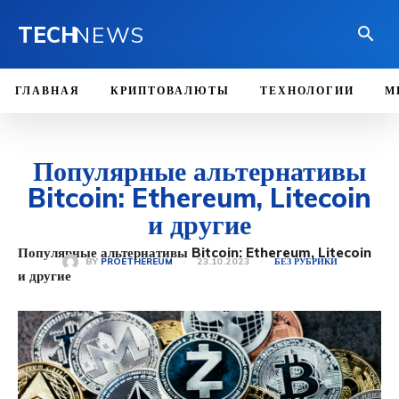
TECH
NEWS
ГЛАВНАЯ
КРИПТОВАЛЮТЫ
ТЕХНОЛОГИИ
М
Популярные альтернативы
Bitcoin: Ethereum, Litecoin
и другие
Популярные альтернативы Bitcoin: Ethereum, Litecoin
23.10.2023
BY
PROETHEREUM
БЕЗ РУБРИКИ
и другие