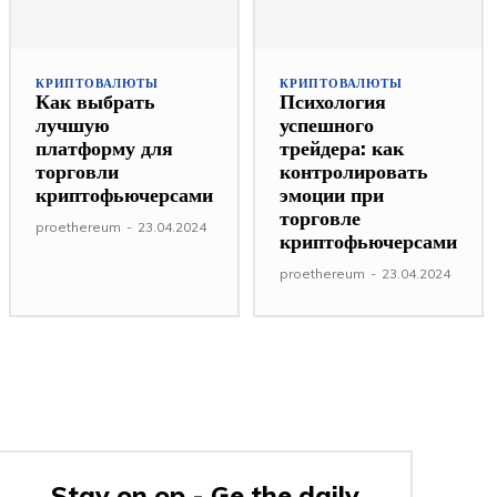
КРИПТОВАЛЮТЫ
КРИПТОВАЛЮТЫ
Как выбрать
Психология
лучшую
успешного
платформу для
трейдера: как
торговли
контролировать
криптофьючерсами
эмоции при
торговле
proethereum
-
23.04.2024
криптофьючерсами
proethereum
-
23.04.2024
Stay on op - Ge the daily