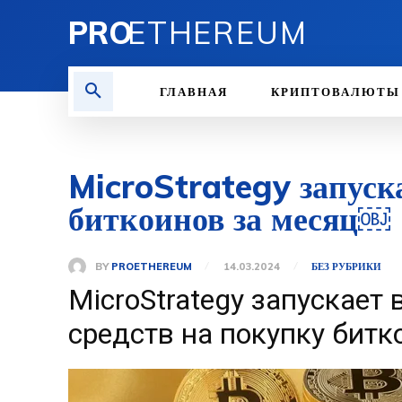
PRO
ETHEREUM
ГЛАВНАЯ
КРИПТОВАЛЮТЫ
MicroStrategy запуска
биткоинов за месяц￼
BY
PROETHEREUM
14.03.2024
БЕЗ РУБРИКИ
MicroStrategy запускает 
средств на покупку битк