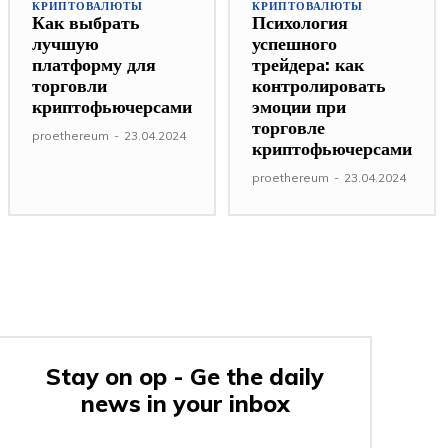
КРИПТОВАЛЮТЫ
КРИПТОВАЛЮТЫ
Как выбрать
Психология
лучшую
успешного
платформу для
трейдера: как
торговли
контролировать
криптофьючерсами
эмоции при
торговле
proethereum
-
23.04.2024
криптофьючерсами
proethereum
-
23.04.2024
Stay on op - Ge the daily
news in your inbox