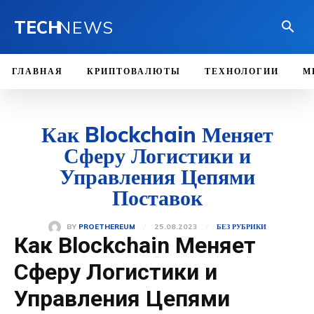
TECH
NEWS
ГЛАВНАЯ
КРИПТОВАЛЮТЫ
ТЕХНОЛОГИИ
М
Как Blockchain Меняет
Сферу Логистики и
Управления Цепями
Поставок
25.08.2023
BY
PROETHEREUM
БЕЗ РУБРИКИ
Как Blockchain Меняет
Сферу Логистики и
Управления Цепями