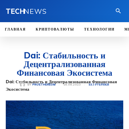
TECH
NEWS
ГЛАВНАЯ
КРИПТОВАЛЮТЫ
ТЕХНОЛОГИИ
М
Dai: Стабильность и
Децентрализованная
Финансовая Экосистема
Dai: Стабильность и Децентрализованная Финансовая
16.08.2023
BY
PROETHEREUM
БЕЗ РУБРИКИ
Экосистема