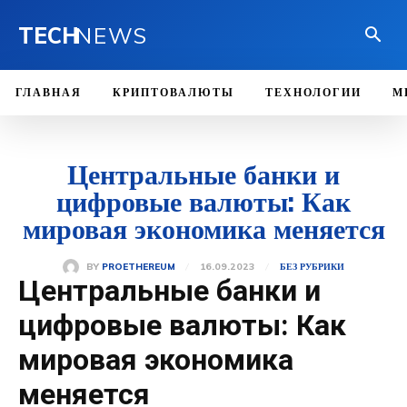
TECH
NEWS
ГЛАВНАЯ
КРИПТОВАЛЮТЫ
ТЕХНОЛОГИИ
М
Центральные банки и
цифровые валюты: Как
мировая экономика меняется
16.09.2023
BY
PROETHEREUM
БЕЗ РУБРИКИ
Центральные банки и
цифровые валюты: Как
мировая экономика
меняется